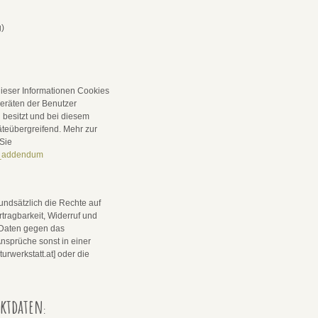
g)
ieser Informationen Cookies
geräten der Benutzer
 besitzt und bei diesem
äteübergreifend. Mehr zur
Sie
er_addendum
undsätzlich die Rechte auf
tragbarkeit, Widerruf und
r Daten gegen das
Ansprüche sonst in einer
urwerkstatt.at] oder die
aktdaten
: