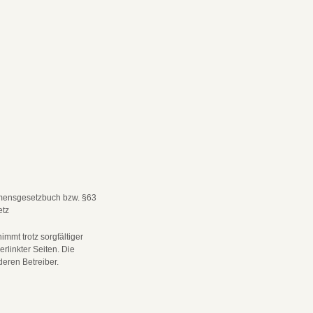
hmensgesetzbuch bzw. §63
etz
mt trotz sorgfältiger
verlinkter Seiten. Die
eren Betreiber.