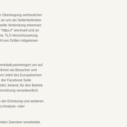
r Übertragung vertraulicher
 an uns als Seitenbetreiber
sselte Verbindung erkennen
 “https://” wechselt und an
zw. TLS-Verschlüsselung
cht von Dritten mitgelesen
erkstatt.pamminger) um auf
Ihnen als Besucher und
dem Urteil des Europäischen
r der Facebook Seite
n; Ireland, für den Betrieb
rordnung verantwortlich.
an der Erhebung und weiteren
zu Analyse- oder
enden Zwecken verarbeitet,