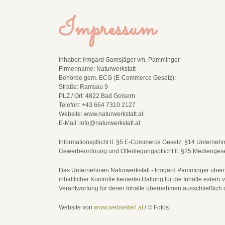
Impressum
Inhaber: Irmgard Gamsjäger vm. Pamminger
Firmenname: Naturwerkstatt
Behörde gem. ECG (E-Commerce Gesetz):
Straße: Ramsau 9
PLZ / Ort: 4822 Bad Goisern
Telefon: +43 664 7310 2127
Website: www.naturwerkstatt.at
E-Mail: info@naturwerkstatt.at
Informationspflicht lt. §5 E-Commerce Gesetz, §14 Unterne
Gewerbeordnung und Offenlegungspflicht lt. §25 Medienges
Das Unternehmen Naturwerkstatt - Irmgard Pamminger übernim
inhaltlicher Kontrolle keinerlei Haftung für die Inhalte extern 
Verantwortung für deren Inhalte übernehmen ausschließlich d
Website von
www.webseiterl.at
/ © Fotos: