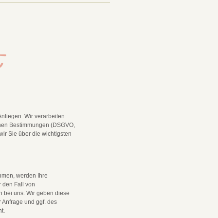
t
Anliegen. Wir verarbeiten
lichen Bestimmungen (DSGVO,
ir Sie über die wichtigsten
.
ehmen, werden Ihre
 den Fall von
n bei uns. Wir geben diese
r Anfrage und ggf. des
ht.