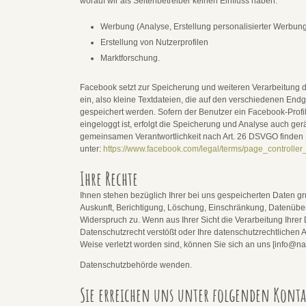
worauf wir als Seitenbetreiber keinen Einfluss haben.
Werbung (Analyse, Erstellung personalisierter Werbun
Erstellung von Nutzerprofilen
Marktforschung.
Facebook setzt zur Speicherung und weiteren Verarbeitung d
ein, also kleine Textdateien, die auf den verschiedenen End
gespeichert werden. Sofern der Benutzer ein Facebook-Profil
eingeloggt ist, erfolgt die Speicherung und Analyse auch ger
gemeinsamen Verantwortlichkeit nach Art. 26 DSVGO finden 
unter:
https://www.facebook.com/legal/terms/page_controll
Ihre Rechte
Ihnen stehen bezüglich Ihrer bei uns gespeicherten Daten gr
Auskunft, Berichtigung, Löschung, Einschränkung, Datenüber
Widerspruch zu. Wenn aus Ihrer Sicht die Verarbeitung Ihre
Datenschutzrecht verstößt oder Ihre datenschutzrechtlichen 
Weise verletzt worden sind, können Sie sich an uns [info@nat
Datenschutzbehörde wenden.
Sie erreichen uns unter folgenden Kont