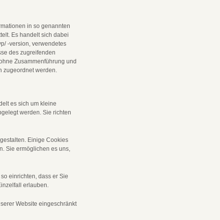
ormationen in so genannten
elt. Es handelt sich dabei
p/ -version, verwendetes
sse des zugreifenden
n ohne Zusammenführung und
on zugeordnet werden.
lt es sich um kleine
bgelegt werden. Sie richten
gestalten. Einige Cookies
n. Sie ermöglichen es uns,
o einrichten, dass er Sie
inzelfall erlauben.
nserer Website eingeschränkt